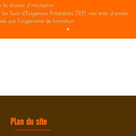
r le dossier d'inscription
r les Tests d'Exigences Préalables (TEP) +les tests d’entrée
sés par l’organisme de formation
Plan du site