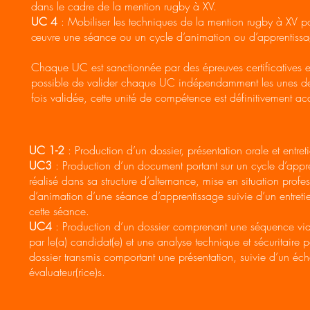
dans le cadre de la mention rugby à XV.
UC 4
: Mobiliser les techniques de la mention rugby à XV po
œuvre une séance ou un cycle d’animation ou d’apprentissa
Chaque UC est sanctionnée par des épreuves certificatives et 
possible de valider chaque UC indépendamment les unes de
fois validée, cette unité de compétence est définitivement ac
UC 1-2
: Production d’un dossier, présentation orale et entret
UC3
: Production d’un document portant sur un cycle d’appr
réalisé dans sa structure d’alternance, mise en situation profe
d’animation d’une séance d’apprentissage suivie d’un entretie
cette séance.
UC4
: Production d’un dossier comprenant une séquence vidé
par le(a) candidat(e) et une analyse technique et sécuritaire po
dossier transmis comportant une présentation, suivie d’un é
évaluateur(rice)s.