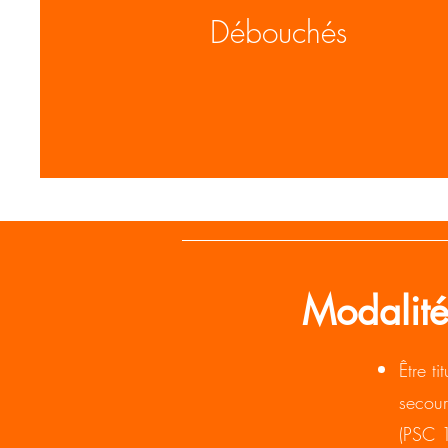
Débouchés
Modalité
Être t
secour
(PSC 1