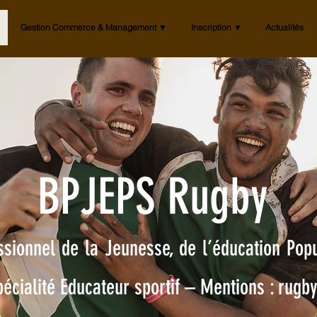
Gestion Commerce & Management ▼
Inscription ▼
Actualités
BPJEPS Rugby
ssionnel de la Jeunesse, de l’éducation Popu
écialité Educateur sportif – Mentions : rugb