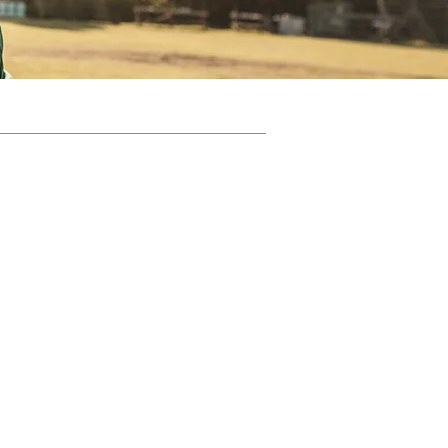
ions sur la formation
Niveau 4 (BAC)
s de formation - 610h