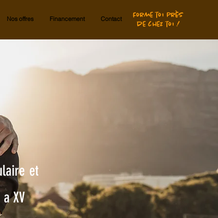
Forme toi près
Nos offres
Financement
Contact
de chez toi !
laire et
y a XV