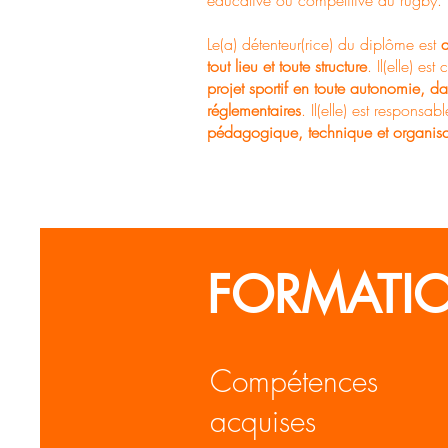
éducative ou compétitive du rugby.
Le(a) détenteur(rice) du diplôme est
a
tout lieu et toute structure
. Il(elle) es
projet sportif en toute autonomie, da
réglementaires
. Il(elle) est responsa
pédagogique, technique et organisa
FORMATI
Compétences
acquises