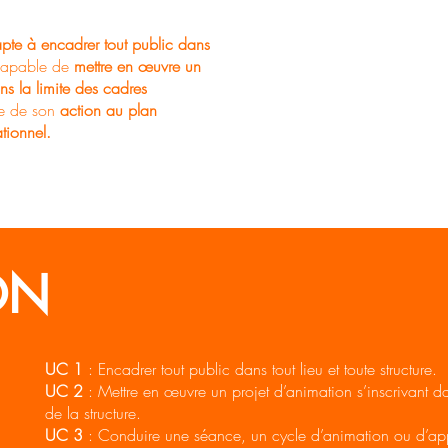
2 jours en f
pte à encadrer tout public dans
C
t capable de
mettre en œuvre un
ns la limite des cadres
ble de son
action au plan
tionnel.
ON
UC 1
: Encadrer tout public dans tout lieu et toute structure.
UC 2
: Mettre en œuvre un projet d’animation s’inscrivant da
de la structure.
UC 3
: Conduire une séance, un cycle d’animation ou d’ap