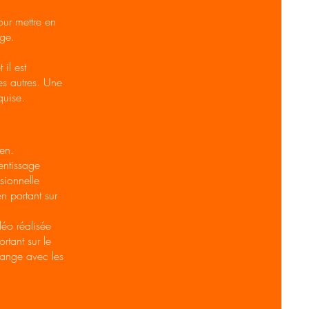
ur mettre en
ge.
il est
s autres. Une
quise.
ien.
entissage
ssionnelle
n portant sur
o réalisée
rtant sur le
change avec les