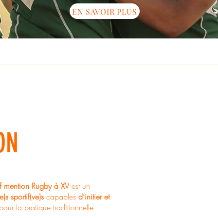
EN SAVOIR PLUS
ON
Informat
tif mention Rugby à XV
est un
)s sportif(ve)s
capables
d’initier et
10 Moi
our la pratique traditionnelle