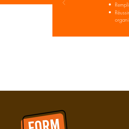
Rempli
Réussi
organi