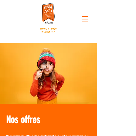
Forme toi près
de chez toi !
Nos offres